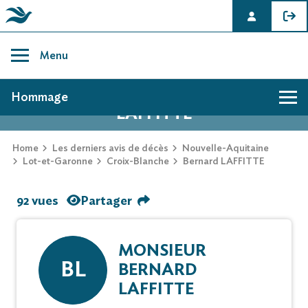
Skip
to
Menu
content
AVIS DE DÉCÈS DE BERNARD
Hommage
LAFFITTE
Home
Les derniers avis de décès
Nouvelle-Aquitaine
Lot-et-Garonne
Croix-Blanche
Bernard LAFFITTE
92 vues
Partager
MONSIEUR
BL
BERNARD
LAFFITTE