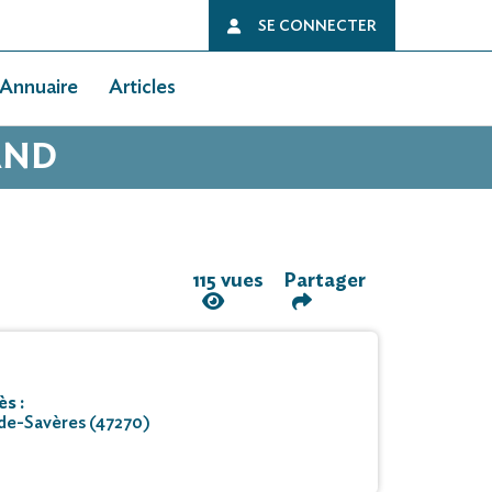
SE CONNECTER
Annuaire
Articles
AND
115 vues
Partager
s :
-de-Savères (47270)