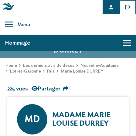
Skip
to
Menu
content
AVIS DE DÉCÈS DE MARIE LOUISE
Hommage
DURREY
Home
Les derniers avis de décès
Nouvelle-Aquitaine
Lot-et-Garonne
Fals
Marie Louise DURREY
225 vues
Partager
MADAME MARIE
MD
LOUISE DURREY