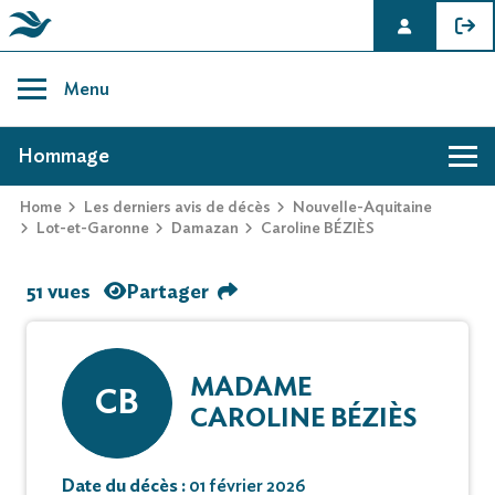
Skip
to
Menu
content
AVIS DE DÉCÈS DE CAROLINE BÉZIÈS
Hommage
Home
Les derniers avis de décès
Nouvelle-Aquitaine
Lot-et-Garonne
Damazan
Caroline BÉZIÈS
51 vues
Partager
MADAME
CB
CAROLINE BÉZIÈS
Date du décès :
01 février 2026