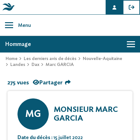
Skip
to
Menu
content
AVIS DE DÉCÈS DE MARC GARCIA
Hommage
Home
Les derniers avis de décès
Nouvelle-Aquitaine
Landes
Dax
Marc GARCIA
275 vues
Partager
MONSIEUR MARC
MG
GARCIA
Date du décès :
15 juillet 2022