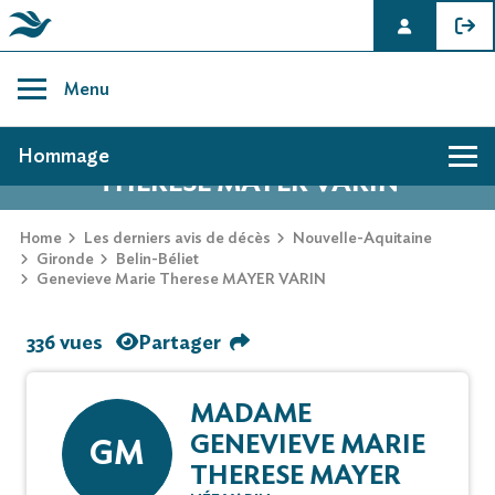
Skip
to
Menu
content
AVIS DE DÉCÈS DE GENEVIEVE MARIE
Hommage
THERESE MAYER VARIN
Home
Les derniers avis de décès
Nouvelle-Aquitaine
Gironde
Belin-Béliet
Genevieve Marie Therese MAYER VARIN
336 vues
Partager
MADAME
GENEVIEVE MARIE
GM
THERESE MAYER