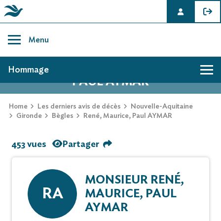
Skip
to
Menu
content
AVIS DE DÉCÈS DE RENÉ, MAURICE,
Hommage
PAUL AYMAR
Home
Les derniers avis de décès
Nouvelle-Aquitaine
Gironde
Bègles
René, Maurice, Paul AYMAR
453 vues
Partager
MONSIEUR RENÉ,
RA
MAURICE, PAUL
AYMAR