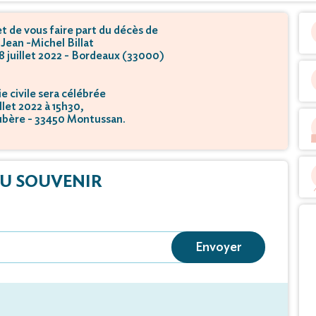
 de vous faire part du décès de
Jean -Michel Billat
18 juillet 2022 - Bordeaux (33000)
 civile sera célébrée
illet 2022 à 15h30,
oubère - 33450 Montussan.
tion se déroulera
illet 2022 à 16h00,
oubère - 33450 Montussan.
U SOUVENIR
Envoyer