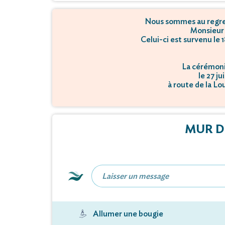
Nous sommes au regret
Monsieur 
Celui-ci est survenu le 
La cérémonie
le 27 ju
à route de la L
La créma
le 27 ju
à route de la L
MUR D
Allumer une bougie