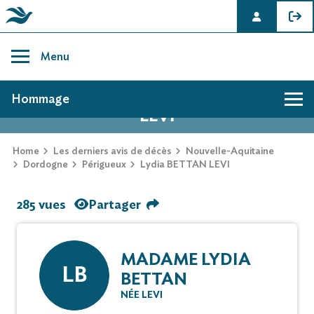
Skip
to
Menu
content
AVIS DE DÉCÈS DE LYDIA BETTAN
Hommage
LEVI
Home
Les derniers avis de décès
Nouvelle-Aquitaine
Dordogne
Périgueux
Lydia BETTAN LEVI
285 vues
Partager
MADAME LYDIA
LB
BETTAN
NÉE LEVI