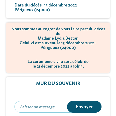
Date du décès :
15 décembre 2022
Périgueux (24000)
Nous sommes au regret de vous faire part du décès
de
Madame Lydia Bettan
Celui-ci est survenu le 15 décembre 2022 -
Périgueux (24000)
La cérémonie civile sera célébrée
le 21 décembre 2022 à 16h15,
à Rue du Mont Griffon - 91330 Yerres.
La cérémonie religieuse sera célébrée
MUR DU SOUVENIR
le 21 décembre 2022 à 15h30,
à Rue du Mont Griffon - 91330 Yerres.
L'inhumation se déroulera
le 21 décembre 2022 à 16h30,
Envoyer
à Rue du Mont Griffon - 91330 Yerres.