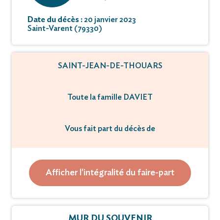
Date du décès :
20 janvier 2023
Saint-Varent (79330)
SAINT-JEAN-DE-THOUARS
Toute la famille DAVIET
Vous fait part du décès de
M Yves, Fernand, Louis Daviet
ANCIEN COMBATTANT
Afficher l'intégralité du faire-part
survenu à l'âge de 89 ans.
Ses obsèques ont été célébrées selon ses
MUR DU SOUVENIR