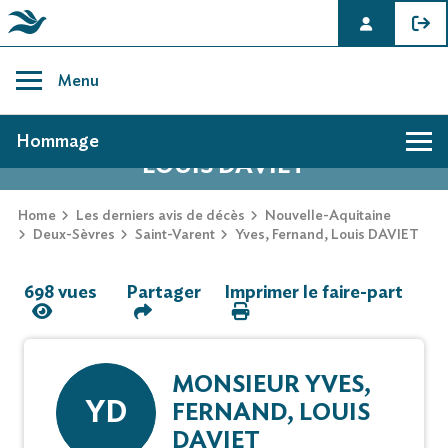
Skip
to
Menu
content
AVIS DE DÉCÈS DE YVES, FERNAND,
Hommage
LOUIS DAVIET
Hommage
Home
Les derniers avis de décès
Nouvelle-Aquitaine
Deux-Sèvres
Saint-Varent
Yves, Fernand, Louis DAVIET
Mur des souvenirs
698 vues
Partager
Imprimer le faire-part
Faire-part
MONSIEUR YVES,
YD
FERNAND, LOUIS
DAVIET