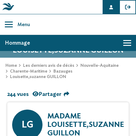
Skip
to
Menu
content
AVIS DE DÉCÈS DE
Hommage
LOUISETTE,SUZANNE GUILLON
Home
Les derniers avis de décès
Nouvelle-Aquitaine
Charente-Maritime
Bazauges
Louisette,suzanne GUILLON
244 vues
Partager
MADAME
LG
LOUISETTE,SUZANNE
GUILLON