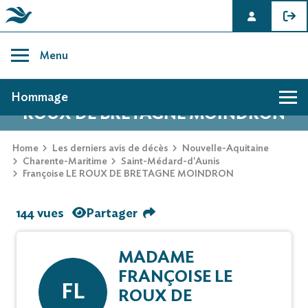
Skip
to
Menu
content
AVIS DE DÉCÈS DE FRANÇOISE LE
Hommage
ROUX DE BRETAGNE MOINDRON
Home
Les derniers avis de décès
Nouvelle-Aquitaine
Charente-Maritime
Saint-Médard-d'Aunis
Françoise LE ROUX DE BRETAGNE MOINDRON
144 vues
Partager
MADAME
FRANÇOISE LE
FL
ROUX DE