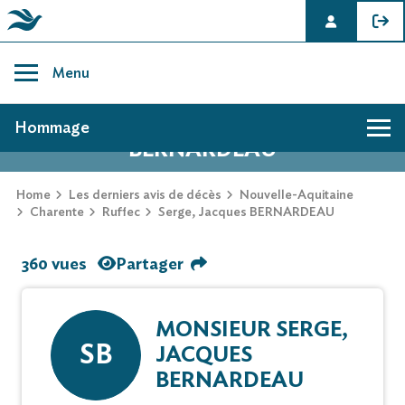
Skip
to
Menu
content
AVIS DE DÉCÈS DE SERGE, JACQUES
Hommage
BERNARDEAU
Home
Les derniers avis de décès
Nouvelle-Aquitaine
Charente
Ruffec
Serge, Jacques BERNARDEAU
360 vues
Partager
MONSIEUR SERGE,
SB
JACQUES
BERNARDEAU