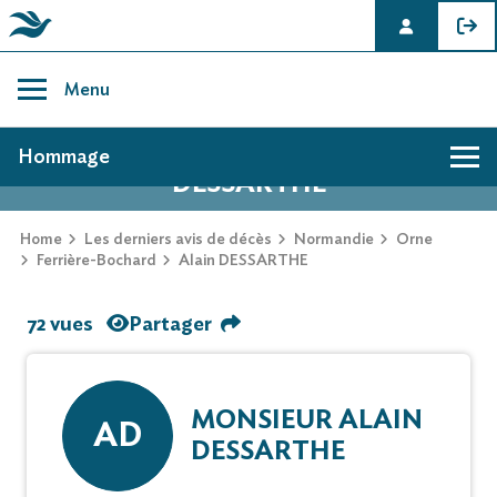
Skip
to
Menu
content
AVIS DE DÉCÈS DE ALAIN
Hommage
DESSARTHE
Home
Les derniers avis de décès
Normandie
Orne
Ferrière-Bochard
Alain DESSARTHE
72 vues
Partager
MONSIEUR ALAIN
AD
DESSARTHE