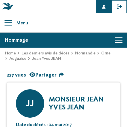
Skip
to
Menu
content
AVIS DE DÉCÈS DE JEAN YVES JEAN
Hommage
Home
Les derniers avis de décès
Normandie
Orne
Auguaise
Jean Yves JEAN
227 vues
Partager
MONSIEUR JEAN
JJ
YVES JEAN
Date du décès :
04 mai 2017