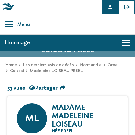
Skip
to
Menu
content
AVIS DE DÉCÈS DE MADELEINE
Hommage
LOISEAU PREEL
Home
Les derniers avis de décès
Normandie
Orne
Cuissai
Madeleine LOISEAU PREEL
53 vues
Partager
MADAME
MADELEINE
ML
LOISEAU
NÉE PREEL