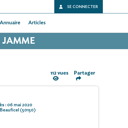
SE CONNECTER
Annuaire
Articles
L JAMME
112 vues
Partager
ès :
06 mai 2020
Beauficel (50150)