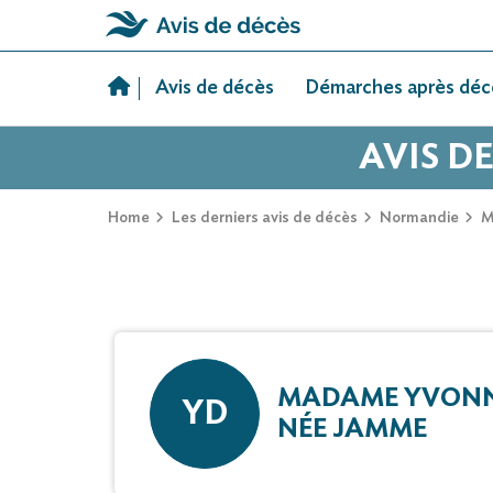
Skip
to
Avis de décès
Démarches après déc
content
AVIS D
Home
Les derniers avis de décès
Normandie
M
MADAME YVONN
YD
NÉE JAMME