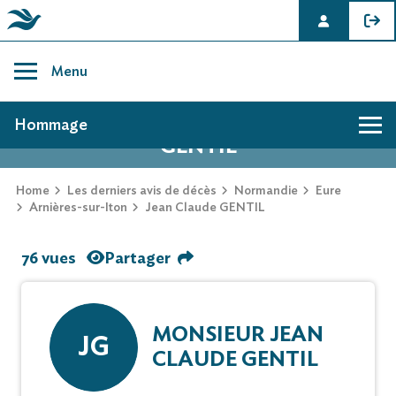
Skip
to
Menu
content
AVIS DE DÉCÈS DE JEAN CLAUDE
Hommage
GENTIL
Home
Les derniers avis de décès
Normandie
Eure
Arnières-sur-Iton
Jean Claude GENTIL
76 vues
Partager
MONSIEUR JEAN
JG
CLAUDE GENTIL