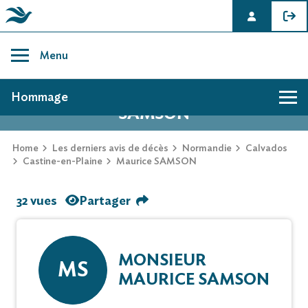
Skip
to
Menu
content
AVIS DE DÉCÈS DE MAURICE
Hommage
SAMSON
Home
Les derniers avis de décès
Normandie
Calvados
Castine-en-Plaine
Maurice SAMSON
32 vues
Partager
MONSIEUR
MS
MAURICE SAMSON