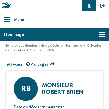
Skip
to
Menu
content
AVIS DE DÉCÈS DE ROBERT BRIEN
Hommage
Home
Les derniers avis de décès
Normandie
Calvados
Cricquebœuf
Robert BRIEN
301 vues
Partager
MONSIEUR
RB
ROBERT BRIEN
Date du décès :
02 mars 2024