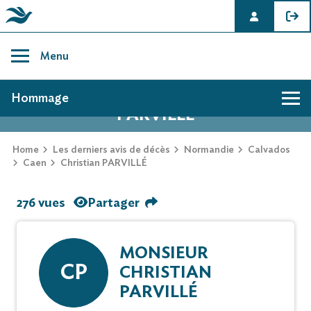
Skip
to
Menu
content
AVIS DE DÉCÈS DE CHRISTIAN
Hommage
PARVILLÉ
Home
Les derniers avis de décès
Normandie
Calvados
Caen
Christian PARVILLÉ
276 vues
Partager
MONSIEUR
CP
CHRISTIAN
PARVILLÉ