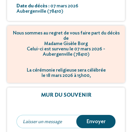
Date du décès :
07 mars 2026
Aubergenville (78410)
Nous sommes au regret de vous faire part du décès
de
Madame Gisèle Borg
Celui-ci est survenu le 07 mars 2026 -
Aubergenville (78410)
La cérémonie religieuse sera célébrée
le 18 mars 2026 à 15h00,
à Place de l'Eglise - 78630 Orgeval.
La crémation se déroulera
MUR DU SOUVENIR
le 18 mars 2026 à 17h00,
à 52 Rue de la Nouvelle France - 78130 Mureaux.
Envoyer