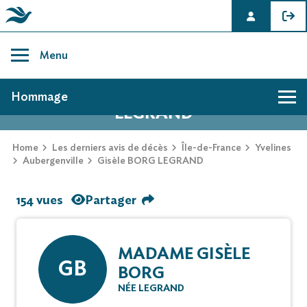
Skip
to
Menu
content
AVIS DE DÉCÈS DE GISÈLE BORG
Hommage
LEGRAND
Home
Les derniers avis de décès
Île-de-France
Yvelines
Aubergenville
Gisèle BORG LEGRAND
154 vues
Partager
MADAME GISÈLE
GB
BORG
NÉE LEGRAND