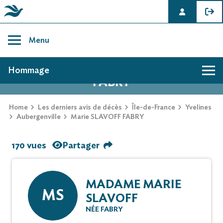
Skip
to
Menu
content
AVIS DE DÉCÈS DE MARIE SLAVOFF
Hommage
FABRY
Home
Les derniers avis de décès
Île-de-France
Yvelines
Aubergenville
Marie SLAVOFF FABRY
170 vues
Partager
MADAME MARIE
MS
SLAVOFF
NÉE FABRY