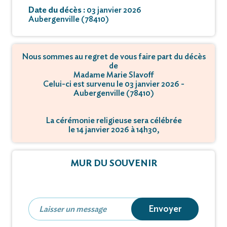
Date du décès :
03 janvier 2026
Aubergenville (78410)
Nous sommes au regret de vous faire part du décès
de
Madame Marie Slavoff
Celui-ci est survenu le 03 janvier 2026 -
Aubergenville (78410)
La cérémonie religieuse sera célébrée
le 14 janvier 2026 à 14h30,
à 168 Rue Maurice Berteaux - 78410 Flins-sur-Seine.
La crémation se déroulera
MUR DU SOUVENIR
le 14 janvier 2026 à 16h30,
à 52, Rue de la Nouvelle-France - 78130 Mureaux.
Envoyer