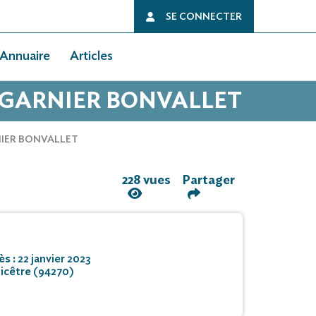
SE CONNECTER
Annuaire
Articles
E GARNIER BONVALLET
ARNIER BONVALLET
228 vues
Partager
ès :
22 janvier 2023
icêtre (94270)