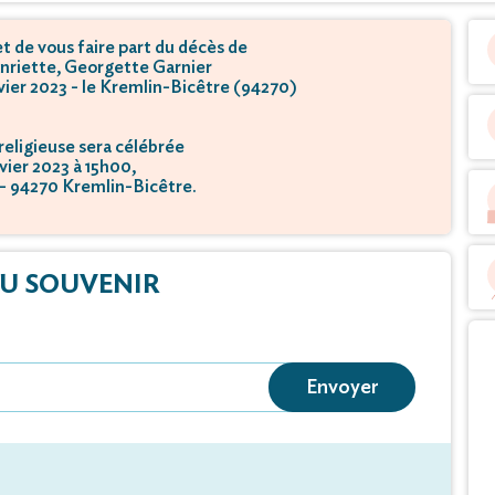
 de vous faire part du décès de
nriette, Georgette Garnier
nvier 2023 - le Kremlin-Bicêtre (94270)
eligieuse sera célébrée
nvier 2023 à 15h00,
 - 94270 Kremlin-Bicêtre.
tion se déroulera
nvier 2023 à 16h00,
Vaillant - 94800 Villejuif.
U SOUVENIR
Envoyer