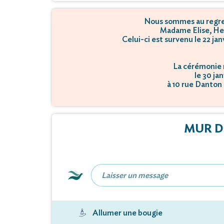
Nous sommes au regret
Madame Elise, He
Celui-ci est survenu le 22 ja
La cérémonie r
le 30 ja
à 10 rue Danton
L'inhuma
le 30 ja
à 19 Rue Edouard 
MUR D
Allumer une bougie