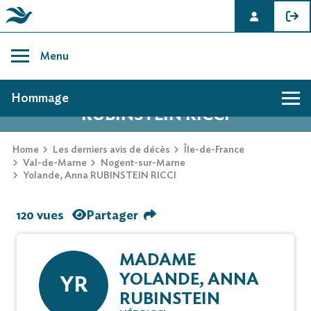
Skip
to
Menu
content
AVIS DE DÉCÈS DE YOLANDE, ANNA
Hommage
RUBINSTEIN RICCI
Home
Les derniers avis de décès
Île-de-France
Val-de-Marne
Nogent-sur-Marne
Yolande, Anna RUBINSTEIN RICCI
120 vues
Partager
MADAME
YOLANDE, ANNA
YR
RUBINSTEIN