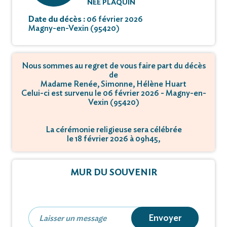
NÉE PLAQUIN
Date du décès :
06 février 2026
Magny-en-Vexin (95420)
Nous sommes au regret de vous faire part du décès
de
Madame Renée, Simonne, Hélène Huart
Celui-ci est survenu le 06 février 2026 - Magny-en-
Vexin (95420)
La cérémonie religieuse sera célébrée
le 18 février 2026 à 09h45,
à 38 CARNOT - 95420 Magny-en-Vexin.
L'inhumation se déroulera
MUR DU SOUVENIR
le 19 février 2026 à 15h00,
à 2 Chemin du Cimetière - 34290 Bassan.
Envoyer