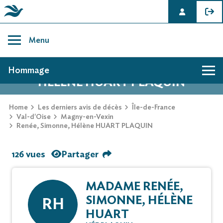
Skip
to
Menu
content
AVIS DE DÉCÈS DE RENÉE, SIMONNE,
Hommage
HÉLÈNE HUART PLAQUIN
Home
Les derniers avis de décès
Île-de-France
Val-d'Oise
Magny-en-Vexin
Renée, Simonne, Hélène HUART PLAQUIN
126 vues
Partager
MADAME RENÉE,
SIMONNE, HÉLÈNE
RH
HUART