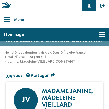
Skip
to
Menu
content
AVIS DE DÉCÈS DE JANINE,
Hommage
MADELEINE VIEILLARD CONSTANT
Home
Les derniers avis de décès
Île-de-France
Val-d'Oise
Argenteuil
Janine, Madeleine VIEILLARD CONSTANT
334 vues
Partager
MADAME JANINE,
MADELEINE
JV
VIEILLARD