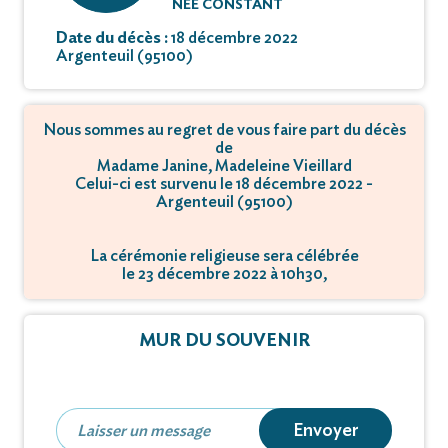
NÉE CONSTANT
Date du décès :
18 décembre 2022
Argenteuil (95100)
Nous sommes au regret de vous faire part du décès
de
Madame Janine, Madeleine Vieillard
Celui-ci est survenu le 18 décembre 2022 -
Argenteuil (95100)
La cérémonie religieuse sera célébrée
le 23 décembre 2022 à 10h30,
à 139, rue de Belleville - 75019 Paris.
L'inhumation se déroulera
MUR DU SOUVENIR
le 23 décembre 2022 à 13h30,
à avenue du Cimetière Communal - RN7 - 94270
Kremlin-Bicêtre.
Envoyer