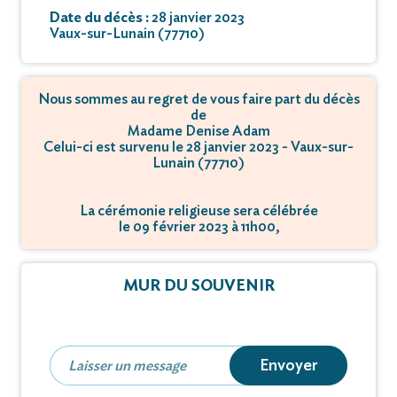
Date du décès :
28 janvier 2023
Vaux-sur-Lunain (77710)
Nous sommes au regret de vous faire part du décès
de
Madame Denise Adam
Celui-ci est survenu le 28 janvier 2023 - Vaux-sur-
Lunain (77710)
La cérémonie religieuse sera célébrée
le 09 février 2023 à 11h00,
à 395, rue du Clos Bernard - 77310 Saint-Fargeau-
Ponthierry.
MUR DU SOUVENIR
La crémation se déroulera
le 09 février 2023 à 11h30,
à 395 Rue du Clos Bernard - 77310 Saint-Fargeau-
Ponthierry.
Envoyer