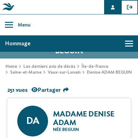
Skip
to
Menu
content
AVIS DE DÉCÈS DE DENISE ADAM
Hommage
BEGUIN
Home
Les derniers avis de décès
Île-de-France
Seine-et-Marne
Vaux-sur-Lunain
Denise ADAM BEGUIN
251 vues
Partager
MADAME DENISE
DA
ADAM
NÉE BEGUIN