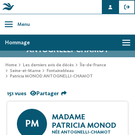
Skip
to
Menu
content
AVIS DE DÉCÈS DE PATRICIA MONOD
Hommage
ANTOGNELLI-CHAMOT
Home
Les derniers avis de décès
Île-de-France
Seine-et-Marne
Fontainebleau
Patricia MONOD ANTOGNELLI-CHAMOT
151 vues
Partager
MADAME
PM
PATRICIA MONOD
NÉE ANTOGNELLI-CHAMOT