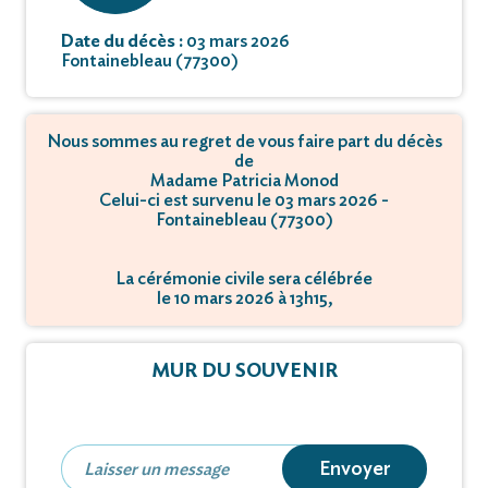
Date du décès :
03 mars 2026
Fontainebleau (77300)
Nous sommes au regret de vous faire part du décès
de
Madame Patricia Monod
Celui-ci est survenu le 03 mars 2026 -
Fontainebleau (77300)
La cérémonie civile sera célébrée
le 10 mars 2026 à 13h15,
à 395 Rue du Clos Bernard - 77310 Saint-Fargeau-
Ponthierry.
MUR DU SOUVENIR
La crémation se déroulera
le 10 mars 2026 à 14h30,
à 395, rue du Clos Bernard - 77310 Saint-Fargeau-
Ponthierry.
Envoyer