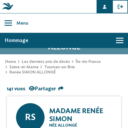
Skip
to
Menu
content
AVIS DE DÉCÈS DE RENÉE SIMON
Hommage
ALLONGÉ
Home
Les derniers avis de décès
Île-de-France
Seine-et-Marne
Tournan-en-Brie
Renée SIMON ALLONGÉ
141 vues
Partager
MADAME RENÉE
RS
SIMON
NÉE ALLONGÉ