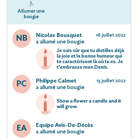
Allumer une
bougie
Nicolas Bousquet
16 juillet 2022
NB
a allumé une bougie
Je suis sûr que tu distilles déjà
la joie et la bonne humeur qui
te caractérisent là où tu es. Je
t’embrasse mon Denis.
Philippe Calmet
15 juillet 2022
PC
a allumé une bougie
Show a flower a candle and it
will grow.
Equipe Avis-De-Décès
EA
a allumé une bougie