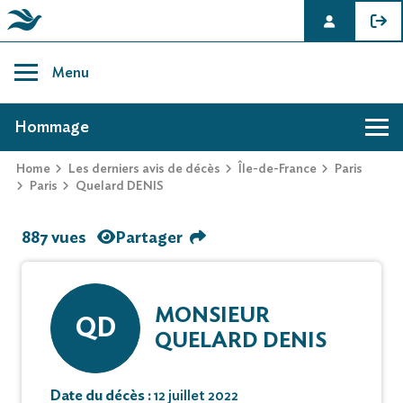
Skip
to
Menu
content
AVIS DE DÉCÈS DE QUELARD DENIS
Hommage
Home
Les derniers avis de décès
Île-de-France
Paris
Paris
Quelard DENIS
887 vues
Partager
MONSIEUR
QD
QUELARD DENIS
Date du décès :
12 juillet 2022