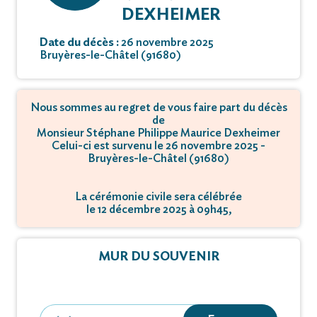
DEXHEIMER
Date du décès :
26 novembre 2025
Bruyères-le-Châtel (91680)
Nous sommes au regret de vous faire part du décès
de
Monsieur Stéphane Philippe Maurice Dexheimer
Celui-ci est survenu le 26 novembre 2025 -
Bruyères-le-Châtel (91680)
La cérémonie civile sera célébrée
le 12 décembre 2025 à 09h45,
à 24 Route d'Orléans - 91310 Linas.
L'inhumation se déroulera
MUR DU SOUVENIR
le 12 décembre 2025 à 10h30,
à Rue du Muguet - 91680 Bruyères-le-Châtel.