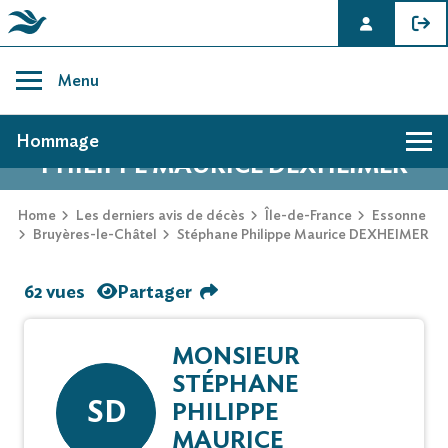
Skip
to
Menu
content
AVIS DE DÉCÈS DE STÉPHANE
Hommage
PHILIPPE MAURICE DEXHEIMER
Home
Les derniers avis de décès
Île-de-France
Essonne
Bruyères-le-Châtel
Stéphane Philippe Maurice DEXHEIMER
62 vues
Partager
MONSIEUR
STÉPHANE
SD
PHILIPPE
MAURICE