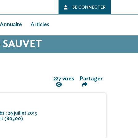
SE CONNECTER
Annuaire
Articles
S SAUVET
227 vues
Partager
ès :
29 juillet 2015
rt (80500)