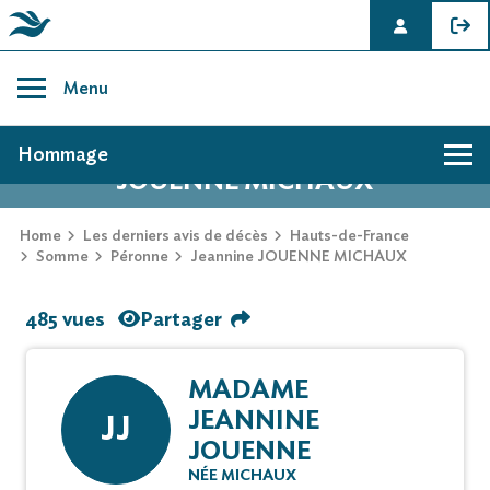
Skip
to
Menu
content
AVIS DE DÉCÈS DE JEANNINE
Hommage
JOUENNE MICHAUX
Home
Les derniers avis de décès
Hauts-de-France
Somme
Péronne
Jeannine JOUENNE MICHAUX
485 vues
Partager
MADAME
JEANNINE
JJ
JOUENNE
NÉE MICHAUX