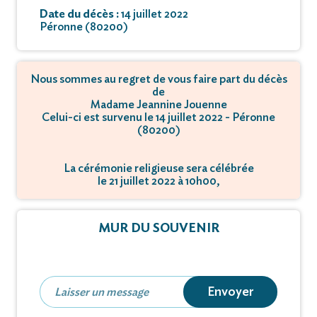
Date du décès :
14 juillet 2022
Péronne (80200)
Nous sommes au regret de vous faire part du décès
de
Madame Jeannine Jouenne
Celui-ci est survenu le 14 juillet 2022 - Péronne
(80200)
La cérémonie religieuse sera célébrée
le 21 juillet 2022 à 10h00,
à MITRY LE NEUF - Avenue Franklin Roosevelt -
77290 Mitry-Mory.
MUR DU SOUVENIR
L'inhumation se déroulera
le 21 juillet 2022 à 11h45,
à 164 avenue Jean Jaurès - 93500 Pantin.
Envoyer