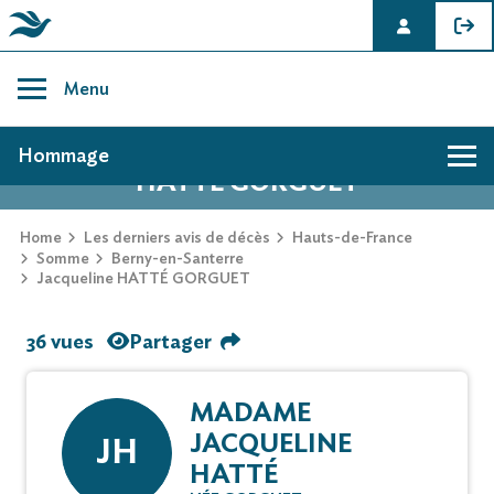
Skip
to
Menu
content
AVIS DE DÉCÈS DE JACQUELINE
Hommage
HATTÉ GORGUET
Home
Les derniers avis de décès
Hauts-de-France
Somme
Berny-en-Santerre
Jacqueline HATTÉ GORGUET
36 vues
Partager
MADAME
JACQUELINE
JH
HATTÉ