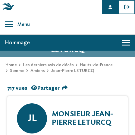
Skip
to
Menu
content
AVIS DE DÉCÈS DE JEAN-PIERRE
Hommage
LETURCQ
Home
Les derniers avis de décès
Hauts-de-France
Somme
Amiens
Jean-Pierre LETURCQ
717 vues
Partager
MONSIEUR JEAN-
JL
PIERRE LETURCQ