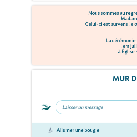
Nous sommes au regret
Madame
Celui-ci est survenu le 
La cérémonie r
le 11 ju
à Église
MUR D
Allumer une bougie