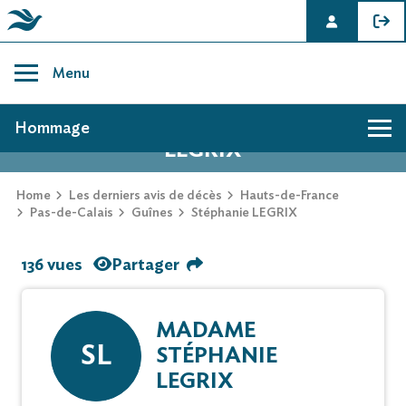
Skip
to
Menu
content
AVIS DE DÉCÈS DE STÉPHANIE
Hommage
LEGRIX
Home
Les derniers avis de décès
Hauts-de-France
Pas-de-Calais
Guînes
Stéphanie LEGRIX
136 vues
Partager
MADAME
SL
STÉPHANIE
LEGRIX