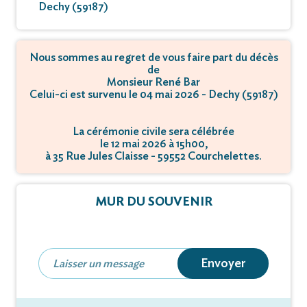
Dechy (59187)
Nous sommes au regret de vous faire part du décès
de
Monsieur René Bar
Celui-ci est survenu le 04 mai 2026 - Dechy (59187)
La cérémonie civile sera célébrée
le 12 mai 2026 à 15h00,
à 35 Rue Jules Claisse - 59552 Courchelettes.
La cérémonie civile sera célébrée
le 12 mai 2026 à 10h00,
MUR DU SOUVENIR
à Rue Leon Blum - 59286 Roost-Warendin.
La crémation se déroulera
le 12 mai 2026 à 10h30,
à Rue Leon Blum - 59286 Roost-Warendin.
Envoyer