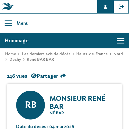
Skip
to
Menu
content
AVIS DE DÉCÈS DE RENÉ BAR BAR
Hommage
Home
Les derniers avis de décès
Hauts-de-France
Nord
Dechy
René BAR BAR
246 vues
Partager
MONSIEUR RENÉ
RB
BAR
NÉ BAR
Date du décès :
04 mai 2026