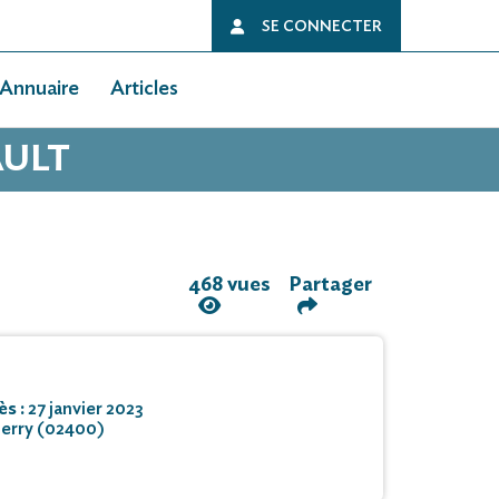
SE CONNECTER
Annuaire
Articles
AULT
468 vues
Partager
ès :
27 janvier 2023
erry (02400)