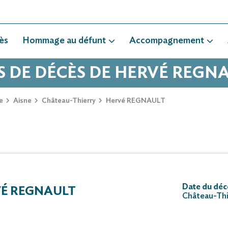
ès
Hommage au défunt
Accompagnement
S DE DÉCÈS DE HERVÉ REGN
e
Aisne
Château-Thierry
Hervé REGNAULT
Date du déc
É REGNAULT
Château-Thi