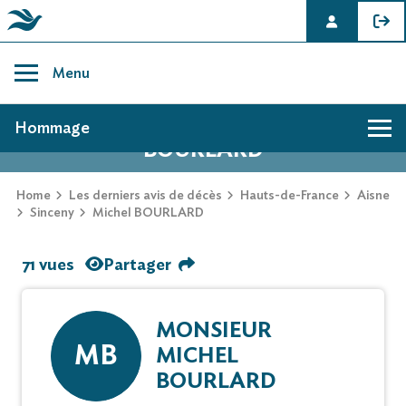
Skip
to
Menu
content
AVIS DE DÉCÈS DE MICHEL
Hommage
BOURLARD
Home
Les derniers avis de décès
Hauts-de-France
Aisne
Sinceny
Michel BOURLARD
71 vues
Partager
MONSIEUR
MB
MICHEL
BOURLARD