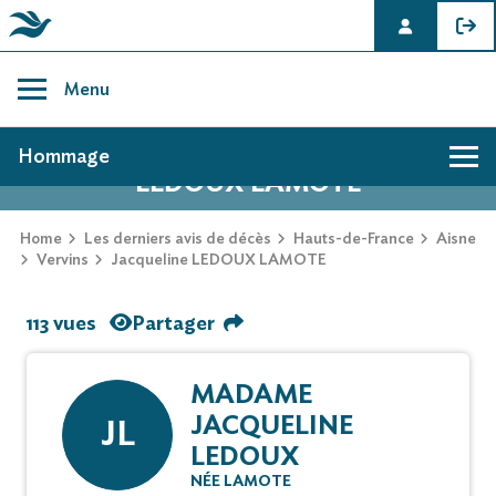
Skip
to
Menu
content
AVIS DE DÉCÈS DE JACQUELINE
Hommage
LEDOUX LAMOTE
Home
Les derniers avis de décès
Hauts-de-France
Aisne
Vervins
Jacqueline LEDOUX LAMOTE
113 vues
Partager
MADAME
JACQUELINE
JL
LEDOUX
NÉE LAMOTE