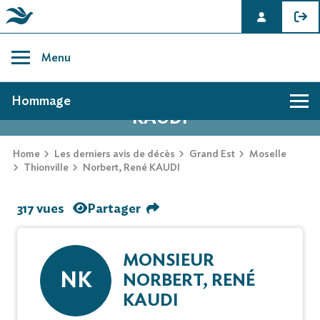
Skip
to
Menu
content
AVIS DE DÉCÈS DE NORBERT, RENÉ
Hommage
KAUDI
Home
Les derniers avis de décès
Grand Est
Moselle
Thionville
Norbert, René KAUDI
317 vues
Partager
MONSIEUR
NK
NORBERT, RENÉ
KAUDI