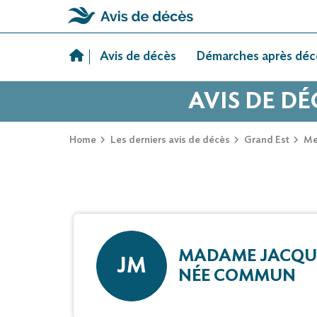
Skip
to
Avis de décès
Démarches après déc
content
AVIS DE D
Home
Les derniers avis de décès
Grand Est
Me
MADAME JACQUE
JM
NÉE COMMUN