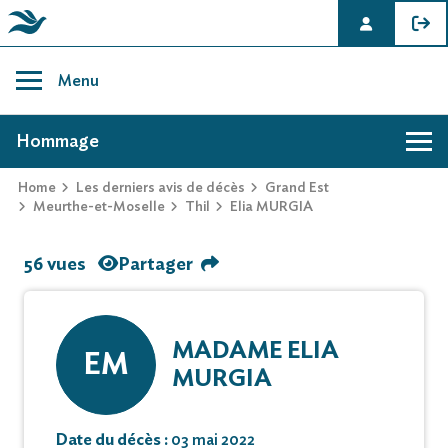
Skip
to
Menu
content
AVIS DE DÉCÈS DE ELIA MURGIA
Hommage
Home
Les derniers avis de décès
Grand Est
Meurthe-et-Moselle
Thil
Elia MURGIA
56 vues
Partager
MADAME ELIA
EM
MURGIA
Date du décès :
03 mai 2022