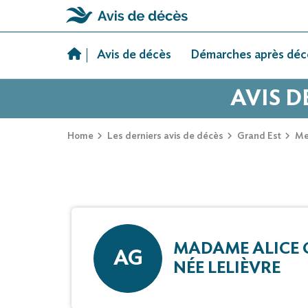
Skip
to
Avis de décès
Démarches après déc
content
AVIS D
Home
Les derniers avis de décès
Grand Est
Me
MADAME ALICE
AG
NÉE LELIÈVRE