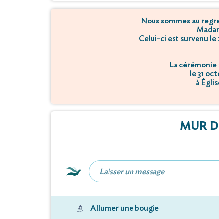
Nous sommes au regret
Madam
Celui-ci est survenu le
La cérémonie r
le 31 oc
à Égli
MUR D
Allumer une bougie