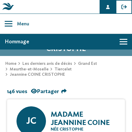
Skip
to
Menu
content
AVIS DE DÉCÈS DE JEANNINE COINE
Hommage
CRISTOPHE
Home
Les derniers avis de décès
Grand Est
Meurthe-et-Moselle
Tiercelet
Jeannine COINE CRISTOPHE
146 vues
Partager
MADAME
JC
JEANNINE COINE
NÉE CRISTOPHE