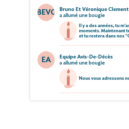
Bruno Et Véronique Clement
BEVC
a allumé une bougie
Il y a des années, tu m'
moments. Maintenant tu
et tu restera dans nos 
Equipe Avis-De-Décès
EA
a allumé une bougie
Nous vous adressons no