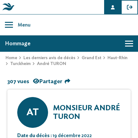
Skip
to
Menu
content
AVIS DE DÉCÈS DE ANDRÉ TURON
Hommage
Home
Les derniers avis de décès
Grand Est
Haut-Rhin
Turckheim
André TURON
307 vues
Partager
MONSIEUR ANDRÉ
AT
TURON
Date du décès :
19 décembre 2022