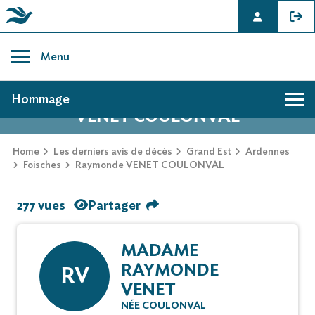
Skip
to
Menu
content
AVIS DE DÉCÈS DE RAYMONDE
Hommage
VENET COULONVAL
Home
Les derniers avis de décès
Grand Est
Ardennes
Foisches
Raymonde VENET COULONVAL
277 vues
Partager
MADAME
RAYMONDE
RV
VENET
NÉE COULONVAL